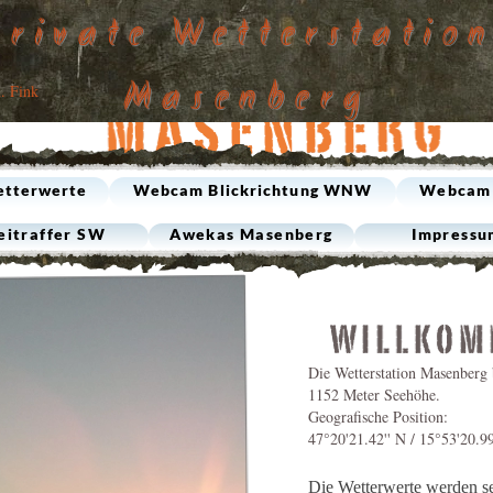
Private Wetterstatio
Masenberg
. Fink
etterwerte
Webcam Blickrichtung WNW
Webcam 
eitraffer SW
Awekas Masenberg
Impressu
Die Wetterstation Masenberg b
1152 Meter Seehöhe.
Geografische Position:
47°20'21.42'' N / 15°53'20.99
Die Wetterwerte werden s