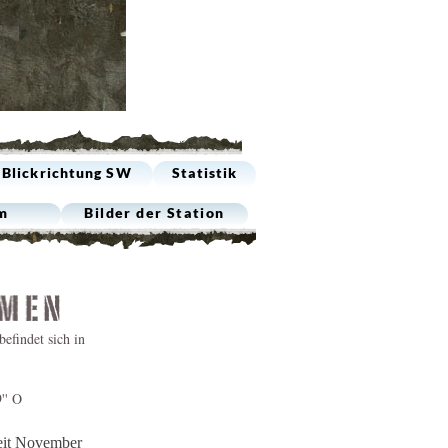
n
Blickrichtung SW
Statistik
m
Bilder der Station
efindet sich in
'' O
eit November