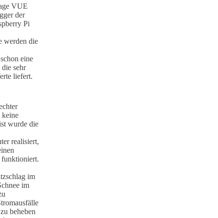
ntage VUE
ogger der
spberry Pi
e werden die
 schon eine
 die sehr
te liefert.
echter
 keine
ist wurde die
r realisiert,
einen
unktioniert.
tzschlag im
Schnee im
zu
Stromausfälle
 zu beheben