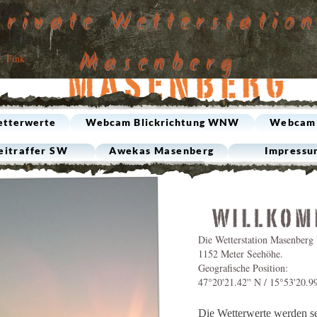
Private Wetterstatio
Masenberg
. Fink
etterwerte
Webcam Blickrichtung WNW
Webcam 
eitraffer SW
Awekas Masenberg
Impressu
Die Wetterstation Masenberg b
1152 Meter Seehöhe.
Geografische Position:
47°20'21.42'' N / 15°53'20.99
Die Wetterwerte werden s