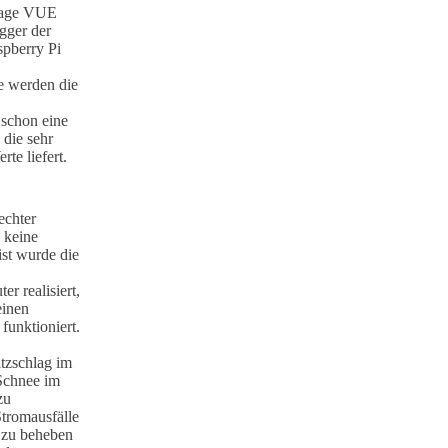
ntage VUE
ogger der
spberry Pi
e werden die
 schon eine
 die sehr
te liefert.
echter
 keine
ist wurde die
r realisiert,
einen
unktioniert.
tzschlag im
Schnee im
zu
Stromausfälle
 zu beheben